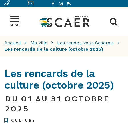
En savoir plus et paramétrer
Lien
Lien
Lien
vers
vers
vers
le
le
le
Al
compte
compte
flux
MENU
à
Facebook
Instagram
RSS
la
Accueil
Ma ville
Les rendez-vous Scaërois
re
Les rencards de la culture (octobre 2025)
Les rencards de la
culture (octobre 2025)
Du
01
au
31
octobre
2025
CULTURE