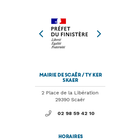
vers
vers
vers
le
le
le
compte
compte
flux
PARTENAIRES
Facebook
Instagram
RSS
Mairie de Scaër / Ty Ker
Skaer
2 Place de la Libération
29390 Scaër
02 98 59 42 10
Horaires