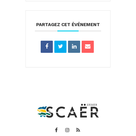
PARTAGEZ CET ÉVÉNEMENT
Lien
Lien
Lien